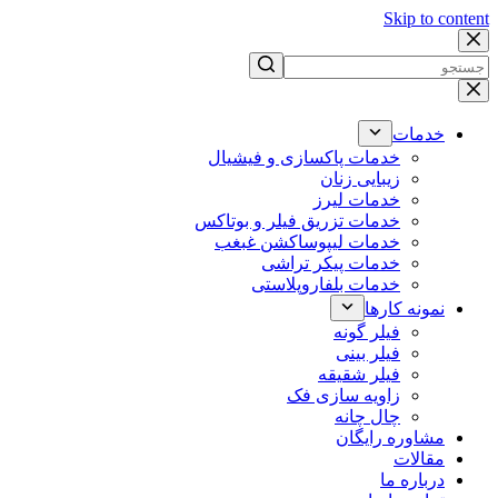
Skip to content
No
results
خدمات
خدمات پاکسازی و فیشیال
زیبایی زنان
خدمات لیرز
خدمات تزریق فیلر و بوتاکس
خدمات لیپوساکشن غبغب
خدمات پیکر تراشی
خدمات بلفاروپلاستی
نمونه کارها
فیلر گونه
فیلر بینی
فیلر شقیقه
زاویه سازی فک
چال چانه
مشاوره رایگان
مقالات
درباره ما