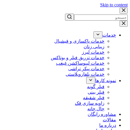
Skip to content
No
results
خدمات
خدمات پاکسازی و فیشیال
زیبایی زنان
خدمات لیرز
خدمات تزریق فیلر و بوتاکس
خدمات لیپوساکشن غبغب
خدمات پیکر تراشی
خدمات بلفاروپلاستی
نمونه کارها
فیلر گونه
فیلر بینی
فیلر شقیقه
زاویه سازی فک
چال چانه
مشاوره رایگان
مقالات
درباره ما