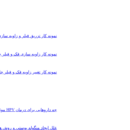
نمونه کار تزریق فیلر و زاویه ساز
نمونه کار زاویه سازی فک و فیلر چ
نمونه کار تغییر زاویه فک و فیلر چا
چه داروهایی برای درمان HPV موثر هستند؟
علل ایجاد منگوله پوستی و روش ه