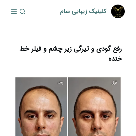
S
کلینیک زیبایی سام
k
i
p
t
o
رفع گودی و تیرگی زیر چشم و فیلر خط
c
خنده
o
n
t
e
n
t