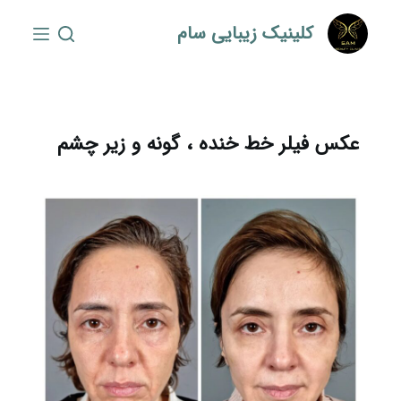
S
کلینیک زیبایی سام
k
i
p
t
o
عکس فیلر خط خنده ، گونه و زیر چشم
c
o
n
t
e
n
t