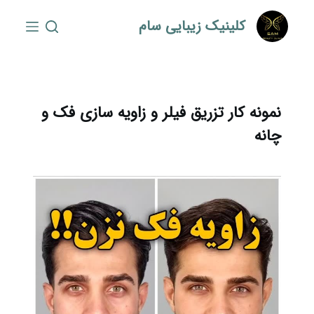
S
کلینیک زیبایی سام
k
i
p
t
o
نمونه کار تزریق فیلر و زاویه سازی فک و
c
چانه
o
n
t
e
n
t