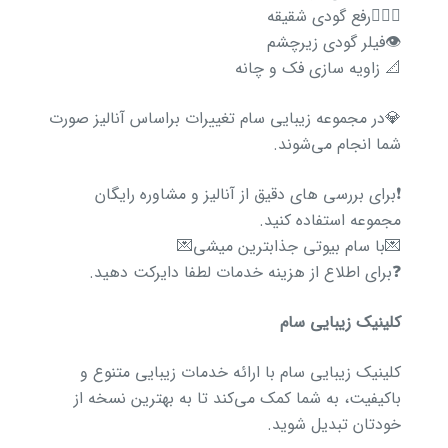
💆🏻‍♂️رفع گودی شقیقه
👁️فیلر گودی زیرچشم
📐 زاویه سازی فک و چانه
💎در مجموعه زیبایی سام تغییرات براساس آنالیز صورت
شما انجام می‌شوند.
❗️برای بررسی های دقیق از آنالیز و مشاوره رایگان
مجموعه استفاده کنید.
💌با سام بیوتی جذابترین میشی💌
❓برای اطلاع از هزینه خدمات لطفا دایرکت دهید.
کلینیک زیبایی سام
کلینیک زیبایی سام با ارائه خدمات زیبایی متنوع و
باکیفیت، به شما کمک می‌کند تا به بهترین نسخه از
خودتان تبدیل شوید.