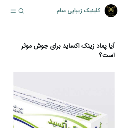
S
کلینیک زیبایی سام
k
i
p
t
o
آیا پماد زینک اکساید برای جوش موثر
c
است؟
o
n
t
e
n
t