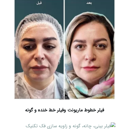
فیلر خطوط ماریونت وفیلر خط خنده و گونه