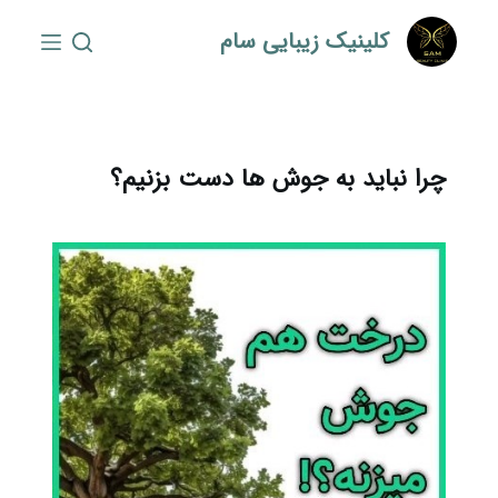
S
کلینیک زیبایی سام
k
i
p
t
o
چرا نباید به جوش ها دست بزنیم؟
c
o
n
t
e
n
t